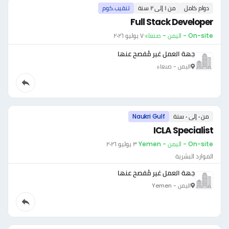
دوام كامل
من ١ إلى ٢ سنة
تنقيب.كوم
Full Stack Developer
On-site - اليمن - صنعاء
·
٧ يوليو ٢٠٢٦
جهة العمل غير مُفصح عنها
اليمن - صنعاء
من ٠ إلى ٠ سنة
Naukri Gulf
ICLA Specialist
On-site - اليمن - Yemen
·
٣ يوليو ٢٠٢٦
الموارد البشرية
جهة العمل غير مُفصح عنها
اليمن - Yemen