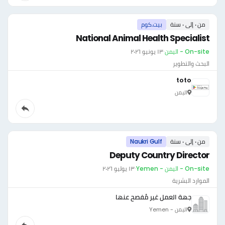
من ٠ إلى ٠ سنة
بيت.كوم
National Animal Health Specialist
On-site - اليمن
·
١٣ يونيو ٢٠٢٦
البحث والتطوير
toto
اليمن
من ٠ إلى ٠ سنة
Naukri Gulf
Deputy Country Director
On-site - اليمن - Yemen
·
١٣ يوليو ٢٠٢٦
الموارد البشرية
جهة العمل غير مُفصح عنها
اليمن - Yemen