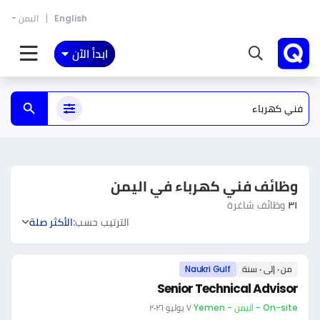
English
اليمن
ابدأ الآن
وظائف فني كهرباء في اليمن
٣١
وظائف شاغرة
الترتيب حسب:
الأكثر صلة
من ٠ إلى ٠ سنة
Naukri Gulf
Senior Technical Advisor
On-site - اليمن - Yemen
·
٧ يوليو ٢٠٢٦