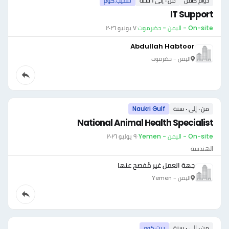
دوام كامل
من ٠ إلى ١ سنة
تنقيب.كوم
IT Support
On-site - اليمن - حضرموت
·
٧ يونيو ٢٠٢٦
Abdullah Habtoor
اليمن - حضرموت
من ٠ إلى ٠ سنة
Naukri Gulf
National Animal Health Specialist
On-site - اليمن - Yemen
·
٩ يوليو ٢٠٢٦
الهندسة
جهة العمل غير مُفصح عنها
اليمن - Yemen
من ٠ إلى ٠ سنة
بيت.كوم