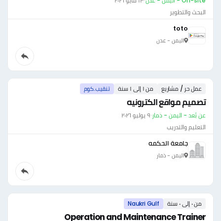
On-site - اليمن - عدن
·
١٣ مايو ٢٠٢٦
البحث والتطوير
toto
اليمن - عدن
عمل حر / مشاريع
من ١ إلى ١ سنة
تنقيب.كوم
تصميم مواقع الكترونيه
عن بُعد - اليمن - ذمار
·
٩ يوليو ٢٠٢٦
التعليم والتدريب
جامعة الحكمه
اليمن - ذمار
من ٠ إلى ٠ سنة
Naukri Gulf
Operation and Maintenance Trainer