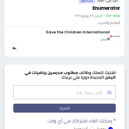
من ٠ إلى ٠ سنة
بيت.كوم
Enumerator
On-site - اليمن
·
٢٨ يوليو ٢٠٢٦
التعليم والتدريب
Save the Children International
اليمن
اشترك لتصلك وظائف
مطلوب مدرسين رياضيات في
اليمن
الجديدة دوريا علي بريدك
اشترك
* يمكنك الغاء اشتراكك في أي وقت