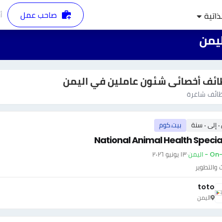
صاحب عمل
أ
ذاتية
ليمن
ئف أخصائى شئون عاملين في اليمن
ائف شاغرة
سنة
بيت.كوم
National Animal Health Special
- اليمن
·
١٣ يونيو ٢٠٢٦
 والتطوير
toto
اليمن