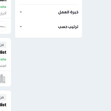
On-site 
خبرة العمل
أخرى
ترتيب حسب
من ٠ إلى ٠ 
ist
On-site - ال
الهن
من ٠ إلى ٠ 
ist