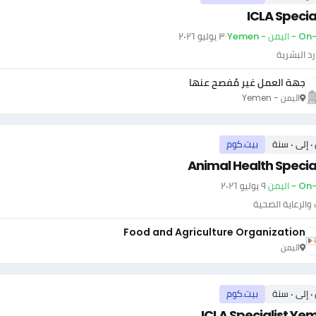
ICLA Specia
يمن - Yemen
·
٣ يوليو ٢٠٢٦
رد البشرية
جهة العمل غير مُفصح عنها
اليمن - Yemen
سنة
بيت.كوم
Animal Health Special
- اليمن
·
٩ يوليو ٢٠٢٦
والرعاية الصحية
Food and Agriculture Organization
اليمن
سنة
بيت.كوم
ICLA Specialist Ye