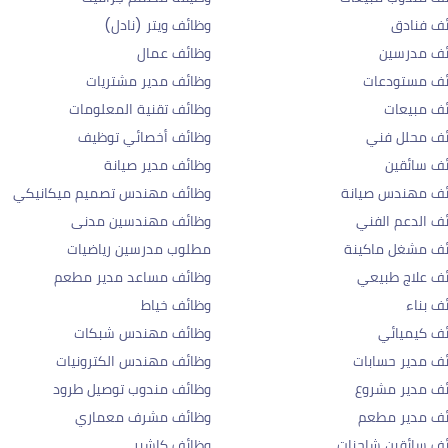
ف فنادق
وظائف ويتر (نادل)
ئف مدرسين
وظائف عمال
ئف مستودعات
وظائف مدير مشتريات
ف مبيعات
وظائف تقنية المعلومات
ئف محلل فني
وظائف أخصائي توظيف
ف سائقين
وظائف مدير صيانة
ئف مهندس صيانة
وظائف مهندس تصميم ميكانيكي
ف الدعم الفني
وظائف مهندسين مدنى
ئف مشغل ماكينة
مطلوب مدرسين رياضيات
ف علاج طبيعي
وظائف مساعد مدير مطعم
ف بناء
وظائف خياط
ف كيميائي
وظائف مهندس شبكات
ف مدير حسابات
وظائف مهندس الكترونيات
ف مدير مشروع
وظائف مندوب توصيل طرود
ئف مدير مطعم
وظائف مشرف معماري
ف سائقين شاحنات
وظائف كاشير