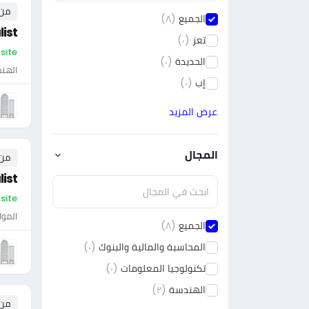
من ٠ إلى ٠ 
الجميع
(٨)
list
تعز
(٠)
On-site - ال
الحديدة
(٠)
الهن
إب
(٠)
عرض المزيد
المجال
من ٠ إلى ٠ 
list
On-site - ال
الموا
الجميع
(٨)
المحاسبة والمالية والبنوك
(٠)
تكنولوجيا المعلومات
(٠)
الهندسة
(٢)
من ٠ إلى ٠ 