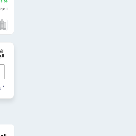
On-site - ال
الموا
اش
ال
* ي
الو