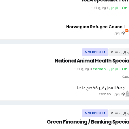
- اليمن
·
٤ يوليو ٢٠٢٦
Norwegian Refugee Council
اليمن
سنة
Naukri Gulf
National Animal Health Special
يمن - Yemen
·
٩ يوليو ٢٠٢٦
دسة
جهة العمل غير مُفصح عنها
اليمن - Yemen
سنة
Naukri Gulf
Green Financing / Banking Special