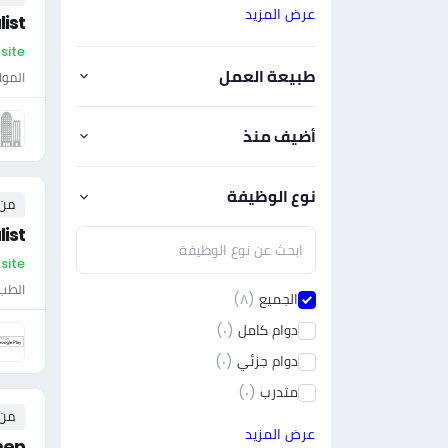
عرض المزيد
list
On-site - ال
طبيعة العمل
الموا
أضيف منذ
نوع الوظيفة
من ٠ إلى ٠ 
ist
On-site 
الطب 
الجميع
(٨)
دوام كامل
(٠)
دوام جزئي
(٠)
متدرب
(٠)
من ٠ إلى ٠ 
عرض المزيد
men