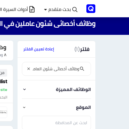
بحث متقدم
أدوات السيرة ال
وظائف أخصائى شئون عاملين في ا
وظا
فلتر
(1)
إعادة تعيين الفلتر
٨
وظ
من ٠ إلى ٠ 
ist
الوظائف المميزة
On-site 
البحث
الموقع