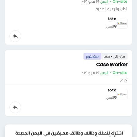
On-site - اليمن
·
١٩ مايو ٢٠٢٦
الطب والرعاية الصحية
toto
اليمن
من ٠ إلى ٠ سنة
بيت.كوم
Case Worker
On-site - اليمن
·
١٩ مايو ٢٠٢٦
أخرى
toto
اليمن
اشترك لتصلك وظائف
وظائف ممرضين في اليمن
الجديدة