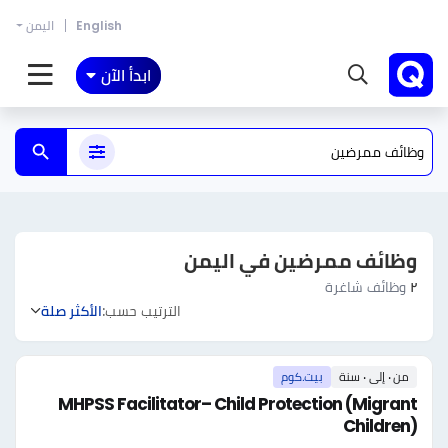
English
اليمن
ابدأ الآن
وظائف ممرضين في اليمن
٢
وظائف شاغرة
الترتيب حسب:
الأكثر صلة
من ٠ إلى ٠ سنة
بيت.كوم
MHPSS Facilitator– Child Protection (Migrant
Children)