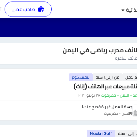
صاحب عمل
أ
ذاتية
ئف مدرب رياضى في اليمن
ائف شاغرة
م كامل
من ١ إلى ١ سنة
تنقيب.كوم
ة مبيعات عبر الهاتف (إناث)
عد - اليمن - حضرموت
·
٢٨ يونيو ٢٠٢٦
جهة العمل غير مُفصح عنها
اليمن - حضرموت
سنة
Naukri Gulf