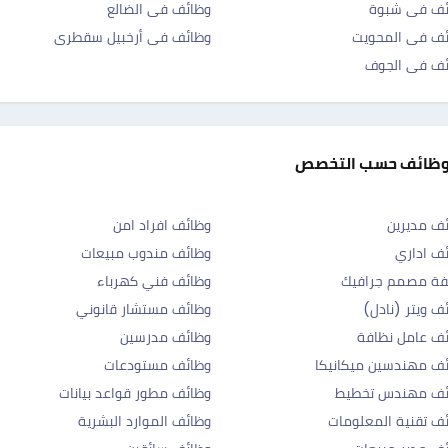
ئف فى شبوة
وظائف فى الضالع
ئف فى المحويت
وظائف فى أرخبيل سقطرى
ئف فى الجوف
وظائف حسب التخصص
ف مديرين
وظائف افراد امن
ف اداري
وظائف مندوب مبيعات
فة مصمم جرافيك
وظائف فني كهرباء
ف ويتر (نادل)
وظائف مستشار قانوني
ف عامل نظافة
وظائف مدرسين
ف مهندسين ميكانيكا
وظائف مستودعات
ئف مهندس تخطيط
وظائف مطور قواعد بيانات
ف تقنية المعلومات
وظائف الموارد البشرية