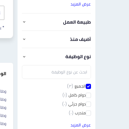
عرض المزيد
طبيعة العمل
* ي
أضيف منذ
نوع الوظيفة
الو
الجميع
(٣)
وظا
دوام كامل
(١)
وظائ
دوام جزئي
(٠)
وظا
متدرب
(٠)
وظائ
وظا
عرض المزيد