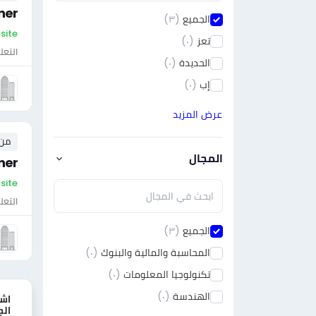
ner
الجميع
(٣)
On-site - ال
تعز
(٠)
التعل
الحديدة
(٠)
إب
(٠)
عرض المزيد
من ٠ إلى ٠ 
المجال
ner
On-site - ال
التعل
الجميع
(٣)
المحاسبة والمالية والبنوك
(٠)
تكنولوجيا المعلومات
(٠)
الهندسة
(٠)
اش
الج